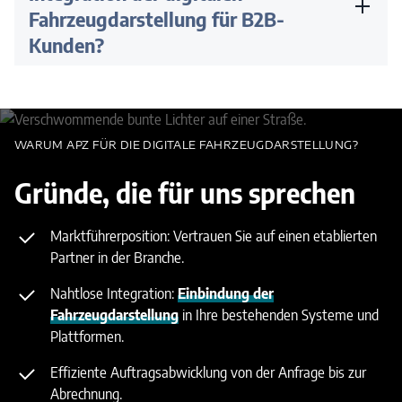
in Ihre bestehenden Systeme und Plattformen. Durch diese
Fahrzeugdarstellung für B2B-
maßgeschneiderte Lösung können Sie Ihre Fahrzeuge flexibel
Kunden?
als Foto oder Video inklusive der dazugehörigen Informationen
präsentieren.
Für B2B-Kunden bietet die Integration zahlreiche Vorteile: Sie
erhalten ein digitales Rundum-Sorglos-Paket mit individueller
Anpassung, einschließlich der Integration Ihres Brandings.
WARUM APZ FÜR DIE DIGITALE FAHRZEUGDARSTELLUNG?
Gründe, die für uns sprechen
Marktführerposition: Vertrauen Sie auf einen etablierten
Partner in der Branche.
Nahtlose Integration:
Einbindung der
Fahrzeugdarstellung
in Ihre bestehenden Systeme und
Plattformen.
Effiziente Auftragsabwicklung von der Anfrage bis zur
Abrechnung.